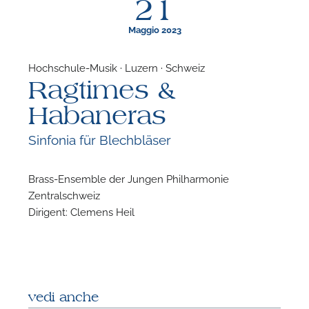
21
Maggio 2023
Hochschule-Musik · Luzern · Schweiz
Ragtimes &
F
Habaneras
P
Sinfonia für Blechbläser
Brass-Ensemble der Jungen Philharmonie
Zentralschweiz
Dirigent: Clemens Heil
vedi anche