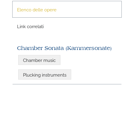
Elenco delle opere
Link correlati
Chamber Sonata (Kammersonate)
Chamber music
N
Plucking instruments
U
u
H