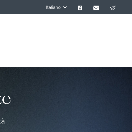
Italiano
ze
tà