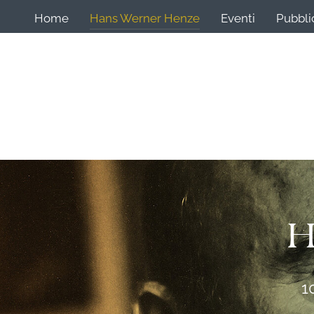
Home
Hans Werner Henze
Eventi
Pubbli
H
1