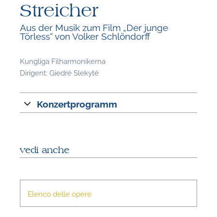
Streicher
Aus der Musik zum Film „Der junge
Törless“ von Volker Schlöndorff
Kungliga Filharmonikerna
F
Dirigent: Giedré Slekyté
A
Konzertprogramm
vedi anche
Elenco delle opere