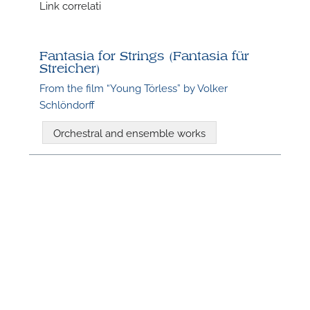
Link correlati
P
Fantasia for Strings (Fantasia für
Streicher)
From the film “Young Törless” by Volker
Schlöndorff
P
Orchestral and ensemble works