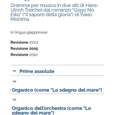
Dramma per musica in due atti di Hans-
Ulrich Treichel dal romanzo "Gogo No
Eiko" ("Il sapore della gloria") di Yukio
Mishima
In lingua giapponese
F
Revisione
2003
A
Revisione
2005
Revisione
2010
Prime assolute
Organico (come "Lo sdegno del mare")
Organico dell’orchestra (come "Lo
sdegno del mare")