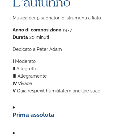
L’autunno
Musica per 5 suonatori di strumenti a fiato
Anno di composizione
1977
Durata
20 minuti
Dedicato a Peter Adam
F
I
Moderato
II
Allegretto
A
III
Allegramente
IV
Vivace
V
Quia respexit humilitatem ancillae suae
Prima assoluta