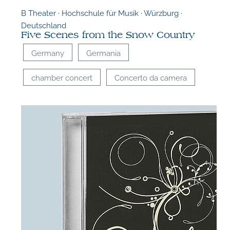
B Theater · Hochschule für Musik · Würzburg ·
P
Deutschland
Five Scenes from the Snow Country
Germany
Germania
chamber concert
Concerto da camera