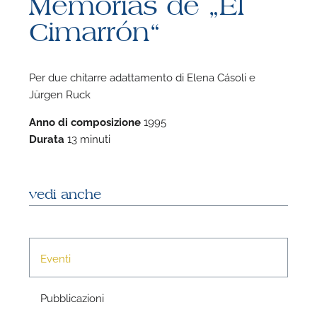
Memorias de „El
Cimarrón“
Per due chitarre adattamento di Elena Cásoli e
Jürgen Ruck
F
Anno di composizione
1995
A
Durata
13 minuti
vedi anche
Eventi
Pubblicazioni