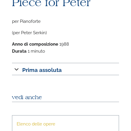
Piece for Peter
per Pianoforte
(per Peter Serkin)
F
Anno di composizione
1988
Durata
1 minuto
A
Prima assoluta
vedi anche
Elenco delle opere