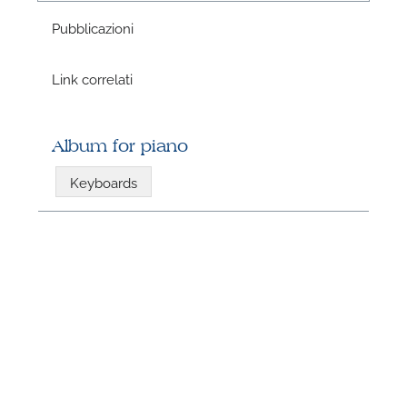
P
Pubblicazioni
Link correlati
P
Album for piano
Keyboards