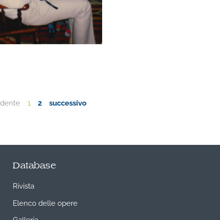
edente
1
2
successivo
Database
Rivista
Elenco delle opere
Galleria