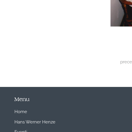
prec
Menu
Home
Hans Werner Henze
Eventi