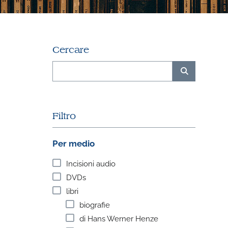
Cercare
Filtro
Per medio
Incisioni audio
DVDs
libri
biografie
di Hans Werner Henze