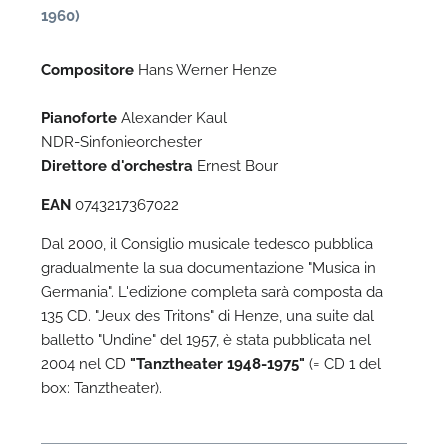
1960)
Compositore
Hans Werner Henze
Pianoforte
Alexander Kaul
NDR-Sinfonieorchester
Direttore d'orchestra
Ernest Bour
EAN
0743217367022
Dal 2000, il Consiglio musicale tedesco pubblica
N
gradualmente la sua documentazione "Musica in
Germania". L'edizione completa sarà composta da
L
135 CD. "Jeux des Tritons" di Henze, una suite dal
i
balletto "Undine" del 1957, è stata pubblicata nel
q
2004 nel CD
"Tanztheater 1948-1975"
(= CD 1 del
box: Tanztheater).