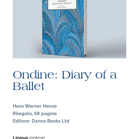
F
P
Ondine: Diary of a
Ballet
Hans Werner Henze
Rilegato, 68 pagine
Editore: Dance Books Ltd
Lingua
inglese