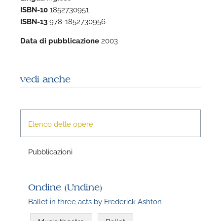
ISBN-10
1852730951
ISBN-13
978-1852730956
Data di pubblicazione
2003
vedi anche
N
Elenco delle opere
L
Pubblicazioni
i
q
Ondine (Undine)
Ballet in three acts by Frederick Ashton