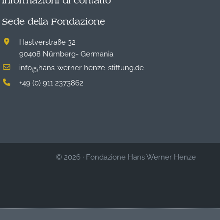
Informazioni di contatto
Sede della Fondazione
Hastverstraße 32
90408 Nürnberg- Germania
info
hans-werner-henze-stiftung.de
@
+49 (0) 911 2373862
© 2026
·
Fondazione Hans Werner Henze