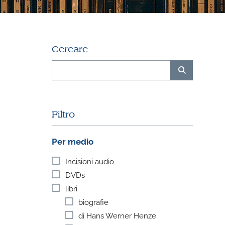
Cercare
Filtro
Per medio
Incisioni audio
DVDs
libri
biografie
di Hans Werner Henze