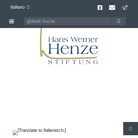
Italiano
Pubblicazioni
tutti i media di e su Hans Werner Henze
C