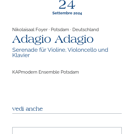
24
Settembre 2024
Nikolaisaal Foyer · Potsdam · Deutschland
Adagio Adagio
F
Serenade für Violine, Violoncello und
Klavier
N
KAPmodern Ensemble Potsdam
vedi anche