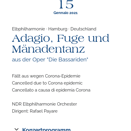
15
Gennaio 2021
Elbphilharmonie · Hamburg · Deutschland
Adagio, Fuge und
F
Mänadentanz
N
aus der Oper "Die Bassariden"
Fällt aus wegen Corona-Epidemie
Cancelled due to Corona epidemic
Cancellato a causa di epidemia Corona
NDR Elbphilharmonie Orchester
Dirigent: Rafael Payare
Konzertprogramm