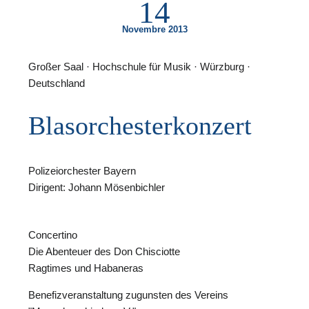
14
Novembre 2013
Großer Saal · Hochschule für Musik · Würzburg ·
Deutschland
F
Blasorchesterkonzert
N
Polizeiorchester Bayern
Dirigent: Johann Mösenbichler
Concertino
Die Abenteuer des Don Chisciotte
Ragtimes und Habaneras
Benefizveranstaltung zugunsten des Vereins