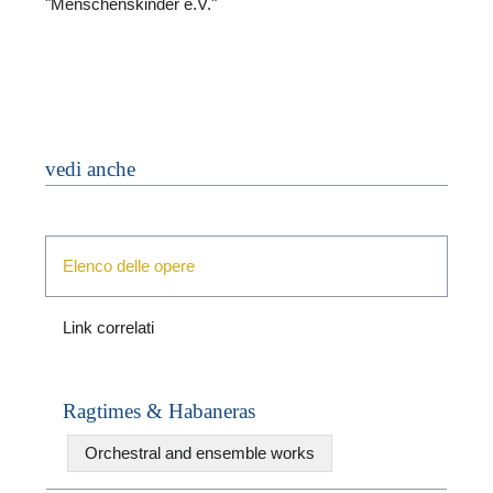
"Menschenskinder e.V."
vedi anche
N
Elenco delle opere
Link correlati
Ragtimes & Habaneras
Orchestral and ensemble works
N