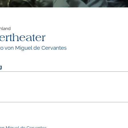
chland
rtheater
zo von Miguel de Cervantes
g
von Miguel de Cervantes