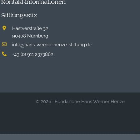
Kontakt-Informationen
Stiftungssitz
Hastverstraße 32
90408 Nürnberg
info
hans-werner-henze-stiftung.de
@
+49 (0) 911 2373862
© 2026
·
Fondazione Hans Werner Henze