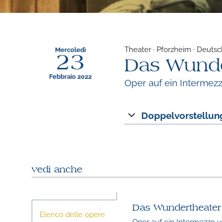
Theater · Pforzheim · Deuts
Mercoledì
23
Das Wunde
Febbraio 2022
Oper auf ein Intermez
Doppelvorstellun
vedi anche
Das Wundertheater
Elenco delle opere
Oper auf ein Intermezzo 