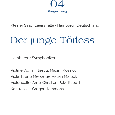
04
Giugno 2015
Kleiner Saal · Laeiszhalle · Hamburg · Deutschland
F
Der junge Törless
N
Hamburger Symphoniker
Violine: Adrian Iliescu, Maxim Kosinov
Viola: Bruno Merse, Sebastian Marock
Violoncello: Arne-Christian Pelz, Ruodi Li
Kontrabass: Gregor Hammans