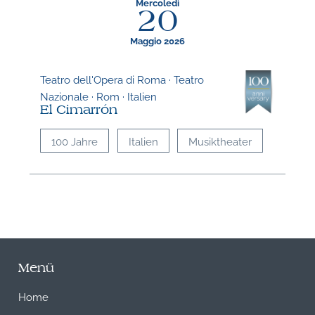
Mercoledì
20
N
Maggio 2026
Teatro dell'Opera di Roma · Teatro
Nazionale · Rom · Italien
El Cimarrón
100 Jahre
Italien
Musiktheater
Menü
Home