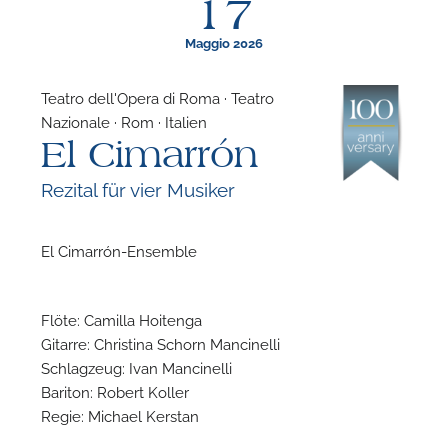
17
Maggio 2026
Teatro dell'Opera di Roma · Teatro
Nazionale · Rom · Italien
F
El Cimarrón
N
Rezital für vier Musiker
El Cimarrón-Ensemble
Flöte: Camilla Hoitenga
Gitarre: Christina Schorn Mancinelli
Schlagzeug: Ivan Mancinelli
Bariton: Robert Koller
Regie: Michael Kerstan