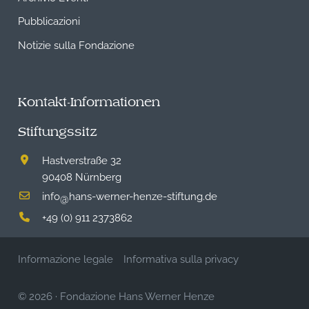
Pubblicazioni
Notizie sulla Fondazione
Kontakt-Informationen
Stiftungssitz
Hastverstraße 32
90408 Nürnberg
info
hans-werner-henze-stiftung.de
@
+49 (0) 911 2373862
Informazione legale
Informativa sulla privacy
© 2026
·
Fondazione Hans Werner Henze