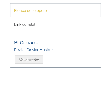
Elenco delle opere
Link correlati
El Cimarrón
Rezital für vier Musiker
N
Vokalwerke