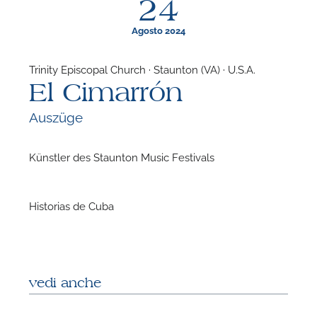
24
Agosto 2024
Trinity Episcopal Church · Staunton (VA) · U.S.A.
El Cimarrón
F
Auszüge
N
Künstler des Staunton Music Festivals
Historias de Cuba
vedi anche