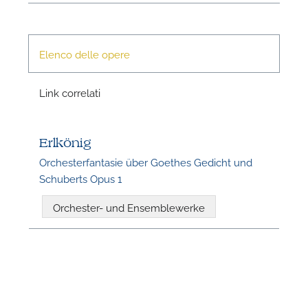
Elenco delle opere
Link correlati
N
Erlkönig
Orchesterfantasie über Goethes Gedicht und
Schuberts Opus 1
Orchester- und Ensemblewerke