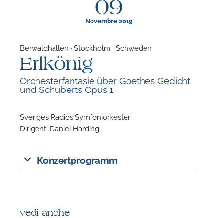
09
Novembre 2019
Berwaldhallen · Stockholm · Schweden
Erlkönig
F
Orchesterfantasie über Goethes Gedicht
und Schuberts Opus 1
N
Sveriges Radios Symfoniorkester
Dirigent: Daniel Harding
Konzertprogramm
vedi anche