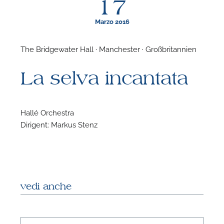
17
Marzo 2016
The Bridgewater Hall · Manchester · Großbritannien
F
La selva incantata
N
Hallé Orchestra
Dirigent: Markus Stenz
vedi anche