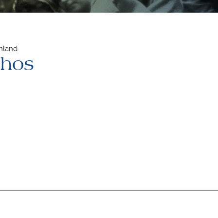
chland
chos