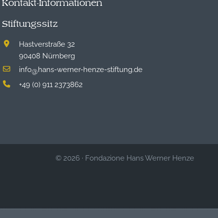
Kontakt-Informationen
Stiftungssitz
Hastverstraße 32
90408 Nürnberg
info
hans-werner-henze-stiftung.de
@
+49 (0) 911 2373862
© 2026
·
Fondazione Hans Werner Henze