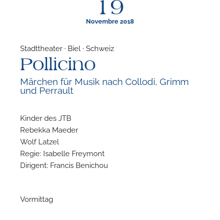
19
Novembre 2018
Stadttheater · Biel · Schweiz
Pollicino
F
Märchen für Musik nach Collodi, Grimm
und Perrault
N
Kinder des JTB
Rebekka Maeder
Wolf Latzel
Regie: Isabelle Freymont
Dirigent: Francis Benichou
Vormittag