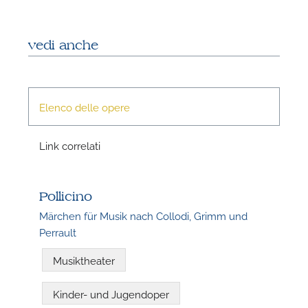
vedi anche
Elenco delle opere
N
Link correlati
Pollicino
Märchen für Musik nach Collodi, Grimm und
Perrault
Musiktheater
Kinder- und Jugendoper