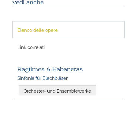
vedi anche
Elenco delle opere
Link correlati
N
Ragtimes & Habaneras
Sinfonia für Blechbläser
Orchester- und Ensemblewerke