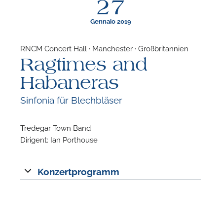
27
Gennaio 2019
RNCM Concert Hall · Manchester · Großbritannien
Ragtimes and
F
Habaneras
N
Sinfonia für Blechbläser
Tredegar Town Band
Dirigent: Ian Porthouse
Konzertprogramm