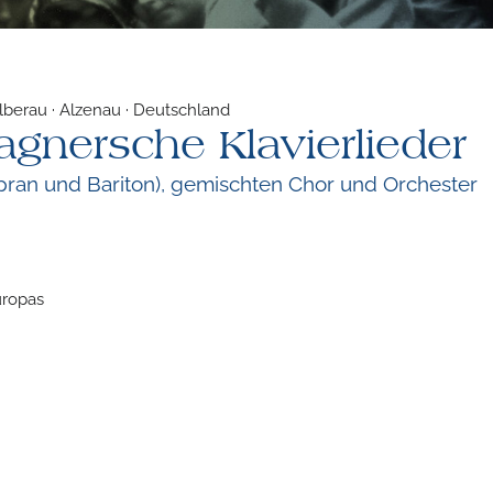
lberau · Alzenau · Deutschland
gnersche Klavierlieder
opran und Bariton), gemischten Chor und Orchester
uropas