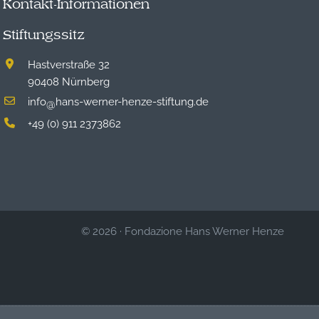
Kontakt-Informationen
Stiftungssitz
Hastverstraße 32
90408 Nürnberg
info
hans-werner-henze-stiftung.de
@
+49 (0) 911 2373862
© 2026
·
Fondazione Hans Werner Henze