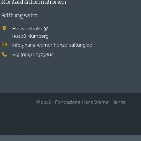
Kontakt-Informationen
Stiftungssitz
Hastverstraße 32
90408 Nürnberg
info
hans-werner-henze-stiftung.de
@
+49 (0) 911 2373862
© 2026
·
Fondazione Hans Werner Henze