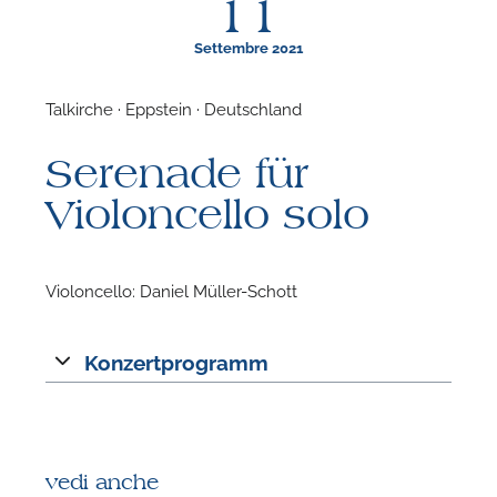
11
Settembre 2021
Talkirche · Eppstein · Deutschland
F
Serenade für
N
Violoncello solo
Violoncello: Daniel Müller-Schott
Konzertprogramm
vedi anche