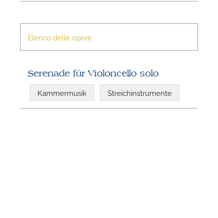
Elenco delle opere
Serenade für Violoncello solo
Kammermusik
Streichinstrumente
N