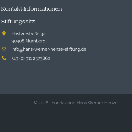
Kontakt-Informationen
Stiftungssitz
Hastverstraße 32
90408 Nürnberg
info
hans-werner-henze-stiftung.de
@
+49 (0) 911 2373862
© 2026
·
Fondazione Hans Werner Henze