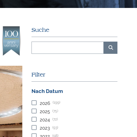
Suche
Filter
Nach Datum
(199)
2026
(75)
2025
(72)
2024
(93)
2023
(98)
2022