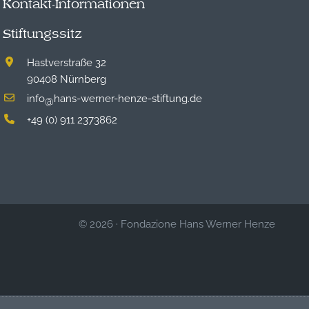
Kontakt-Informationen
Stiftungssitz
Hastverstraße 32
90408 Nürnberg
info
hans-werner-henze-stiftung.de
@
+49 (0) 911 2373862
© 2026
·
Fondazione Hans Werner Henze