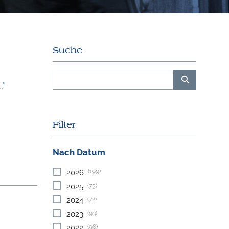
Suche
."
Filter
Nach Datum
(199)
2026
(75)
2025
(72)
2024
(93)
2023
(98)
2022