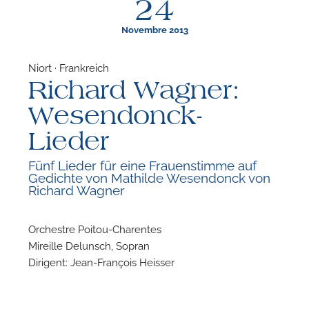
24
Novembre 2013
Niort · Frankreich
Richard Wagner:
F
Wesendonck-
N
Lieder
Fünf Lieder für eine Frauenstimme auf
Gedichte von Mathilde Wesendonck von
Richard Wagner
Orchestre Poitou-Charentes
Mireille Delunsch, Sopran
Dirigent: Jean-François Heisser