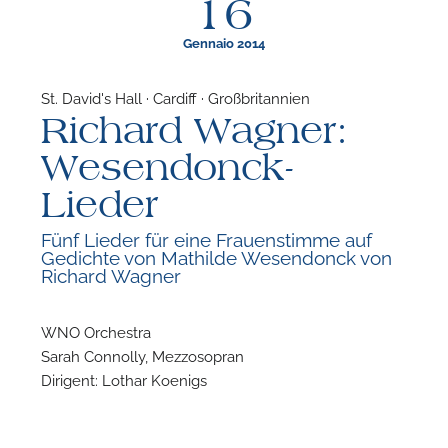
16
Gennaio 2014
St. David's Hall · Cardiff · Großbritannien
Richard Wagner:
F
Wesendonck-
N
Lieder
Fünf Lieder für eine Frauenstimme auf
Gedichte von Mathilde Wesendonck von
Richard Wagner
WNO Orchestra
Sarah Connolly, Mezzosopran
Dirigent: Lothar Koenigs