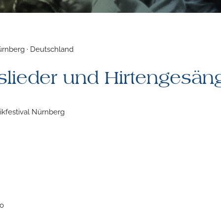
Nürnberg · Deutschland
slieder und Hirtengesän
kfestival Nürnberg
lo