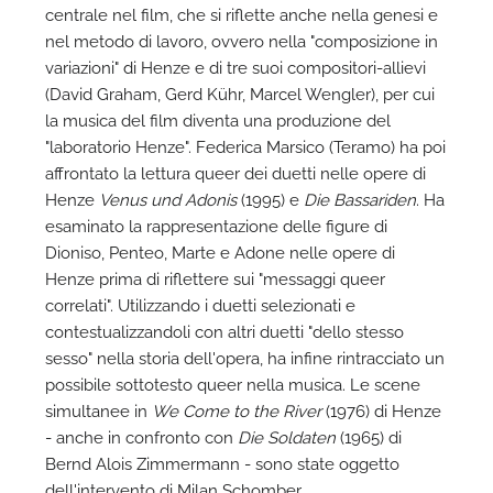
centrale nel film, che si riflette anche nella genesi e
nel metodo di lavoro, ovvero nella "composizione in
variazioni" di Henze e di tre suoi compositori-allievi
(David Graham, Gerd Kühr, Marcel Wengler), per cui
la musica del film diventa una produzione del
"laboratorio Henze". Federica Marsico (Teramo) ha poi
affrontato la lettura queer dei duetti nelle opere di
Henze
Venus und Adonis
(1995) e
Die Bassariden
. Ha
esaminato la rappresentazione delle figure di
Dioniso, Penteo, Marte e Adone nelle opere di
Henze prima di riflettere sui "messaggi queer
correlati". Utilizzando i duetti selezionati e
contestualizzandoli con altri duetti "dello stesso
sesso" nella storia dell'opera, ha infine rintracciato un
possibile sottotesto queer nella musica. Le scene
simultanee in
We Come to the River
(1976) di Henze
- anche in confronto con
Die Soldaten
(1965) di
Bernd Alois Zimmermann - sono state oggetto
dell'intervento di Milan Schomber