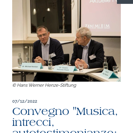
C
© Hans Werner Henze-Stiftung
07/12/2022
Convegno "Musica,
F
intrecci,
P