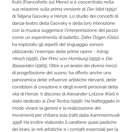
Kuhl (Francoforte sul Meno) si è concentrato nella
sua relazione sulla prima versione di
Der Idiot
(1952)
di Tatjana Gsovsky e Henze. Lo studio dei concetti di
danza-teatro della Gsovsky e della loro interazione
con la musica suggerisce l'interpretazione del pezzo
come un esperimento di balletto. Zafer Özgen (Oslo)
ha esplorato gli aspetti del linguaggio sonoro
utilizzando l'esempio delle prime opere -
König
Hirsch
(1956),
Der Prinz von Homburg
(1959) e
Die
Bassariden
(1965). Oltre a un'analisi dei diversi mezzi
di progettazione del suono, ha offerto anche una
panoramica delle influenze artistiche rilevanti, delle
condizioni di creazione e degli eventi personali della
vita di Henze. Il discorso di Alexander Lotzow (Kiel) è
stato dedicato ai
Drei Tentos
(1958). Ha tratteggiato in
modo vivace la genesi e la realizzazione dei
movimenti per chitarra sola tratti dalla
Kammermusik
1958
. Ha inoltre elaborato il carattere quasi pastiche
dei brani, le reti artistiche e i contatti essenziali per la