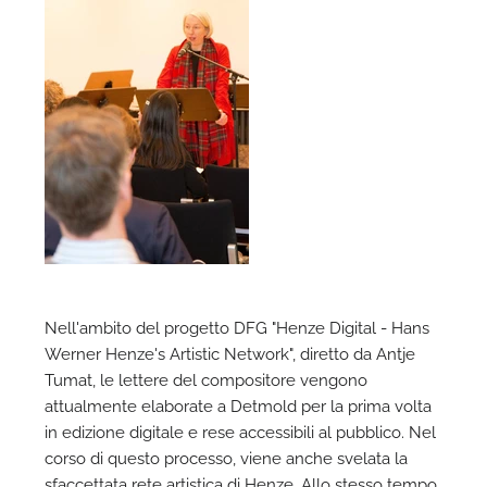
A
Nell'ambito del progetto DFG "Henze Digital - Hans
Werner Henze's Artistic Network", diretto da Antje
Tumat, le lettere del compositore vengono
attualmente elaborate a Detmold per la prima volta
in edizione digitale e rese accessibili al pubblico. Nel
corso di questo processo, viene anche svelata la
sfaccettata rete artistica di Henze. Allo stesso tempo,