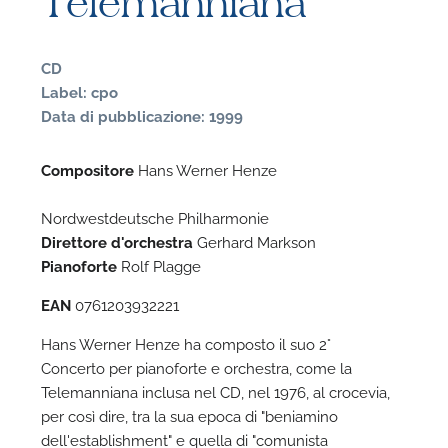
Telemanniana
CD
Label: cpo
Data di pubblicazione: 1999
Compositore
Hans Werner Henze
N
Nordwestdeutsche Philharmonie
Direttore d'orchestra
Gerhard Markson
U
Pianoforte
Rolf Plagge
u
EAN
0761203932221
H
Hans Werner Henze ha composto il suo 2°
Concerto per pianoforte e orchestra, come la
Telemanniana inclusa nel CD, nel 1976, al crocevia,
per così dire, tra la sua epoca di "beniamino
dell'establishment" e quella di "comunista