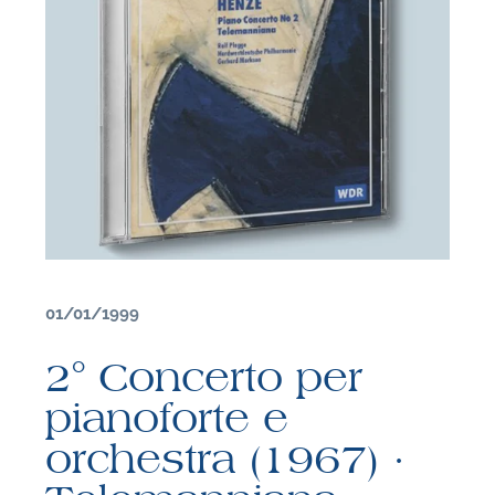
01/01/1999
2° Concerto per
F
pianoforte e
orchestra (1967) ·
P