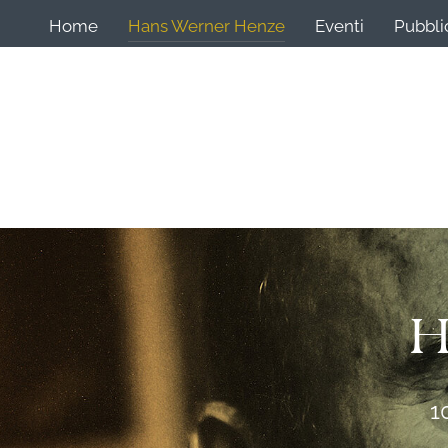
Home
Hans Werner Henze
Eventi
Pubbli
H
1