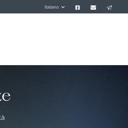
Italiano
ze
tà