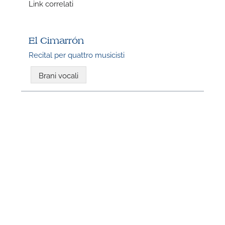
Link correlati
El Cimarrón
Recital per quattro musicisti
Brani vocali
N
U
u
H