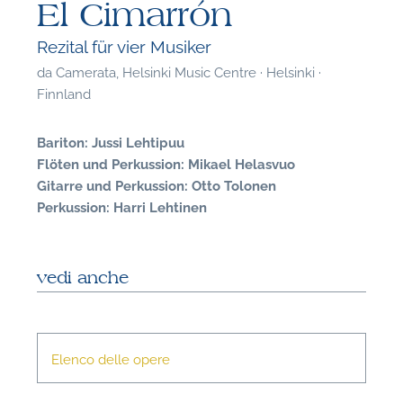
El Cimarrón
Rezital für vier Musiker
da
Camerata, Helsinki Music Centre · Helsinki ·
Finnland
Bariton: Jussi Lehtipuu
Flöten und Perkussion: Mikael Helasvuo
Gitarre und Perkussion: Otto Tolonen
Perkussion: Harri Lehtinen
vedi anche
F
Elenco delle opere
P