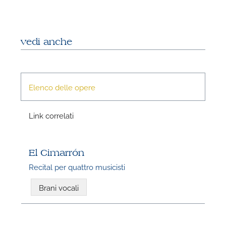
vedi anche
Elenco delle opere
N
Link correlati
U
u
El Cimarrón
H
Recital per quattro musicisti
Brani vocali