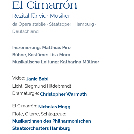
El Cimarrón
Rezital für vier Musiker
da
Opera stabile · Staatsoper · Hamburg ·
Deutschland
Inszenierung: Matthias Piro
Bühne, Kostüme: Lisa Moro
Musikalische Leitung: Katharina Müllner
Video:
Janic Bebi
Licht:
Siegmund Hildebrandt
Dramaturgie:
Christopher Warmuth
El Cimarrón:
Nicholas Mogg
F
Flöte, Gitarre, Schlagzeug:
Musiker:innen des Philharmonischen
P
Staatsorchesters Hamburg