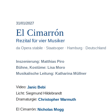
31/01/2027
El Cimarrón
Rezital für vier Musiker
da
Opera stabile · Staatsoper · Hamburg · Deutschland
Inszenierung: Matthias Piro
Bühne, Kostüme: Lisa Moro
Musikalische Leitung: Katharina Müllner
Video:
Janic Bebi
Licht:
Siegmund Hildebrandt
Dramaturgie:
Christopher Warmuth
El Cimarrón:
Nicholas Mogg