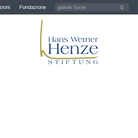
zioni
Fondazione
Hans Werner Henze
100 anni Compositore della contemporaneit