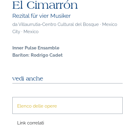
El Cimarrón
Rezital für vier Musiker
da
Villaurrutia-Centro Cultural del Bosque · Mexico
City · Mexico
Inner Pulse Ensamble
Bariton: Rodrigo Cadet
vedi anche
Elenco delle opere
F
Link correlati
P