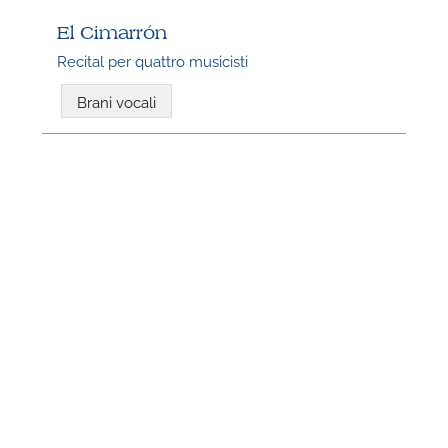
El Cimarrón
Recital per quattro musicisti
Brani vocali
N
U
u
H