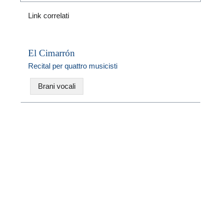
Link correlati
El Cimarrón
Recital per quattro musicisti
Brani vocali
N
U
u
W