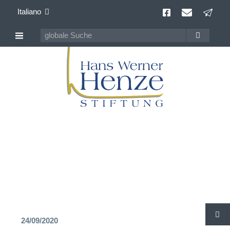
Italiano
Hans Werner Henze
100 anni Compositore della contemporaneità
24/09/2020
C