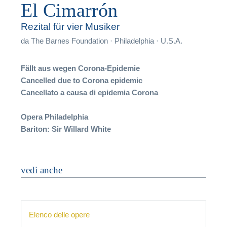
El Cimarrón
Rezital für vier Musiker
da
The Barnes Foundation · Philadelphia · U.S.A.
T
Fällt aus wegen Corona-Epidemie
Cancelled due to Corona epidemic
Cancellato a causa di epidemia Corona
Opera Philadelphia
Bariton: Sir Willard White
vedi anche
F
P
Elenco delle opere