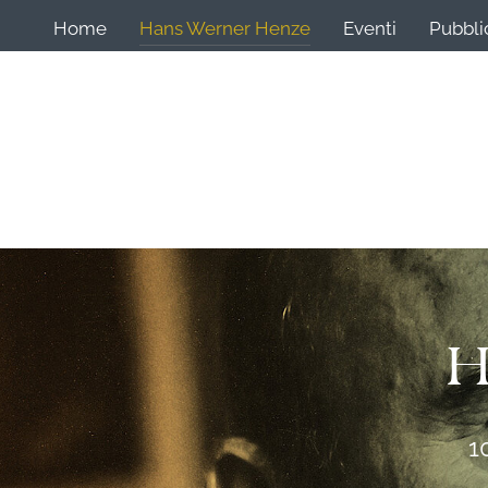
Home
Hans Werner Henze
Eventi
Pubbli
H
1