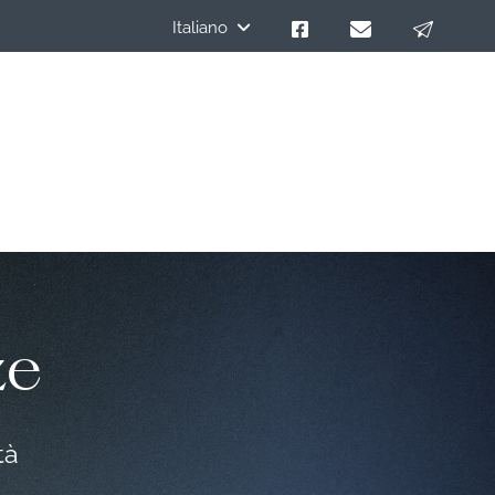
Italiano
ze
tà