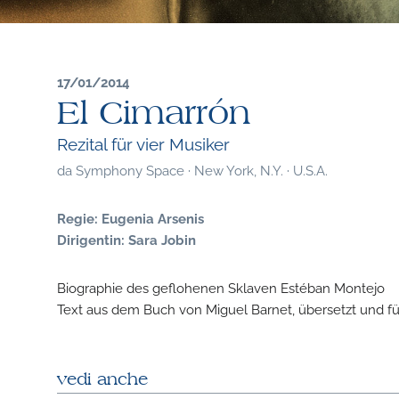
17/01/2014
El Cimarrón
Rezital für vier Musiker
da
Symphony Space · New York, N.Y. · U.S.A.
Regie: Eugenia Arsenis
Dirigentin: Sara Jobin
Biographie des geflohenen Sklaven Estéban Montejo
Text aus dem Buch von Miguel Barnet, übersetzt und f
vedi anche