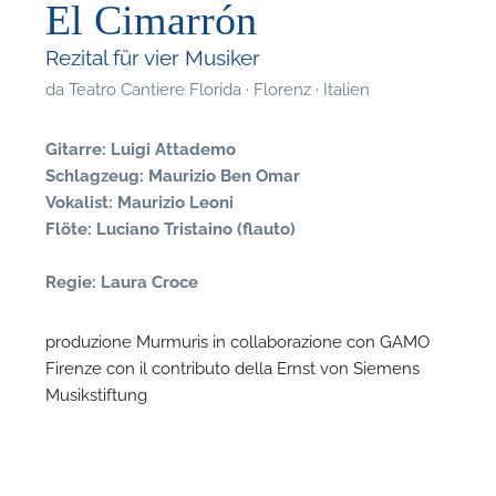
El Cimarrón
Rezital für vier Musiker
da
Teatro Cantiere Florida · Florenz · Italien
Gitarre: Luigi Attademo
T
Schlagzeug: Maurizio Ben Omar
Vokalist: Maurizio Leoni
Flöte: Luciano Tristaino (flauto)
Regie: Laura Croce
produzione Murmuris in collaborazione con GAMO
Firenze con il contributo della Ernst von Siemens
Musikstiftung
F
P