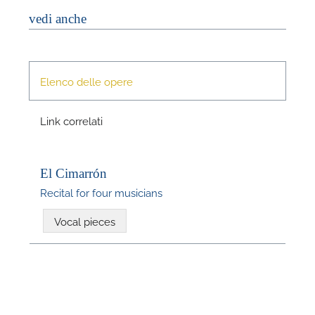
vedi anche
Elenco delle opere
Link correlati
N
El Cimarrón
U
Recital for four musicians
u
H
Vocal pieces