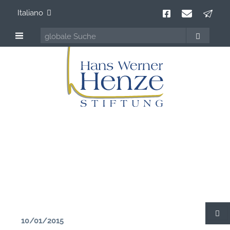
Italiano
Hans Werner Henze
100 anni Compositore della contemporaneità
10/01/2015
C