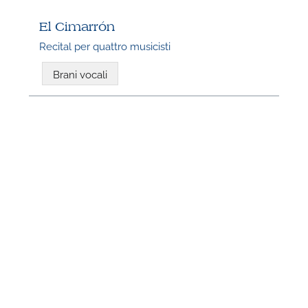
El Cimarrón
Recital per quattro musicisti
Brani vocali
N
U
u
H