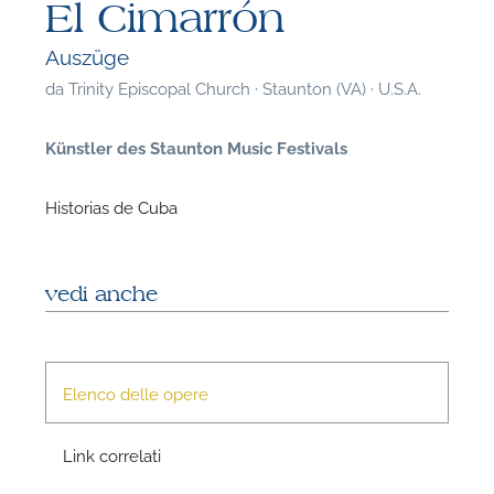
El Cimarrón
Auszüge
da
Trinity Episcopal Church · Staunton (VA) · U.S.A.
Künstler des Staunton Music Festivals
Historias de Cuba
vedi anche
Elenco delle opere
F
Link correlati
P