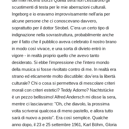
dei miei recenti sforzi! Quella sera non cessarono gli
scuotimenti di testa per le mie aberrazioni culturali.
Ingeborg e io eravamo improvvisamente nell'aria per
alcune persone che ci conoscevano davvero,
soprattutto per il dottor Strobel. C'era un certo tipo di
indignazione nella sovrastruttura, probabilmente anche
per il fatto che il pubblico aveva celebrato il nostro brano
in modo così vivace, e una sorta di divieto entrò in
vigore - in realtà proprio quello che avevo tanto
desiderato. Si ebbe l'impressione che l'intero mondo
della musica si fosse rivoltato contro di me. In realtà era
strano ed eticamente molto discutibile: dov'era la libertà
culturale? Chi o cosa si permetteva di mescolare criteri
morali con criteri estetici? Teddy Adorno? Nachtstücke
è un pezzo bellissimo! Alfred Andersch mi disse la sera,
mentre ci lasciavamo: "Oh, che diavolo, la prossima
volta scriverai qualcosa di meno pastello, e allora tutto
sarà di nuovo a posto". Era così semplice. Qualche
anno dopo, il 23 e 25 settembre 1961, Karl Böhm, Gloria