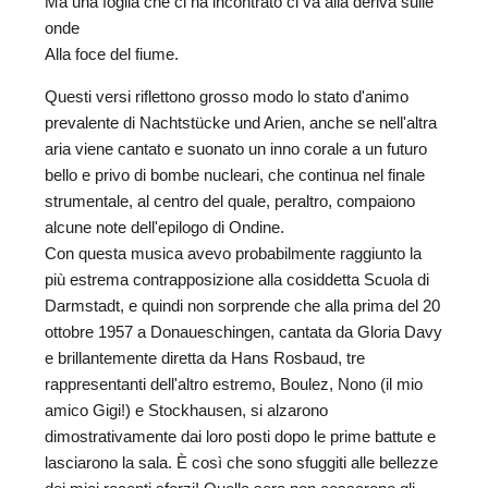
Ma una foglia che ci ha incontrato ci va alla deriva sulle
A
onde
Alla foce del fiume.
Questi versi riflettono grosso modo lo stato d'animo
prevalente di Nachtstücke und Arien, anche se nell'altra
aria viene cantato e suonato un inno corale a un futuro
bello e privo di bombe nucleari, che continua nel finale
strumentale, al centro del quale, peraltro, compaiono
alcune note dell'epilogo di Ondine.
Con questa musica avevo probabilmente raggiunto la
più estrema contrapposizione alla cosiddetta Scuola di
Darmstadt, e quindi non sorprende che alla prima del 20
ottobre 1957 a Donaueschingen, cantata da Gloria Davy
e brillantemente diretta da Hans Rosbaud, tre
rappresentanti dell'altro estremo, Boulez, Nono (il mio
amico Gigi!) e Stockhausen, si alzarono
dimostrativamente dai loro posti dopo le prime battute e
lasciarono la sala. È così che sono sfuggiti alle bellezze