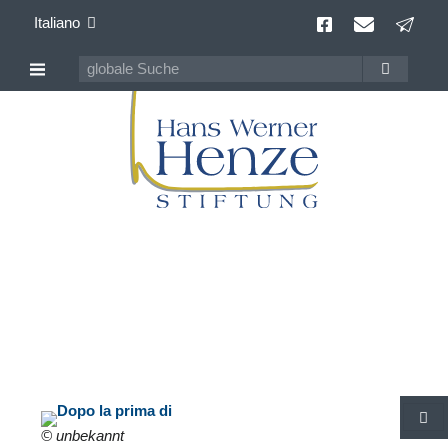
Italiano
Hans Werner Henze
100 anni Compositore della contemporaneità
© unbekannt
C