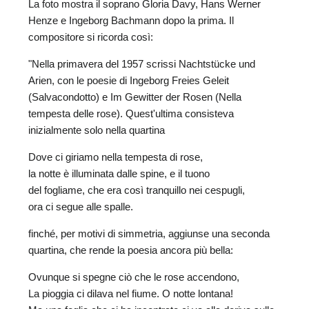
La foto mostra il soprano Gloria Davy, Hans Werner
Henze e Ingeborg Bachmann dopo la prima. Il
compositore si ricorda così:
"Nella primavera del 1957 scrissi Nachtstücke und
Arien, con le poesie di Ingeborg Freies Geleit
(Salvacondotto) e Im Gewitter der Rosen (Nella
tempesta delle rose). Quest'ultima consisteva
inizialmente solo nella quartina
N
Dove ci giriamo nella tempesta di rose,
la notte è illuminata dalle spine, e il tuono
U
del fogliame, che era così tranquillo nei cespugli,
u
ora ci segue alle spalle.
W
finché, per motivi di simmetria, aggiunse una seconda
quartina, che rende la poesia ancora più bella:
Ovunque si spegne ciò che le rose accendono,
La pioggia ci dilava nel fiume. O notte lontana!