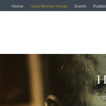
Home
Hans Werner Henze
Eventi
Pubbli
H
1