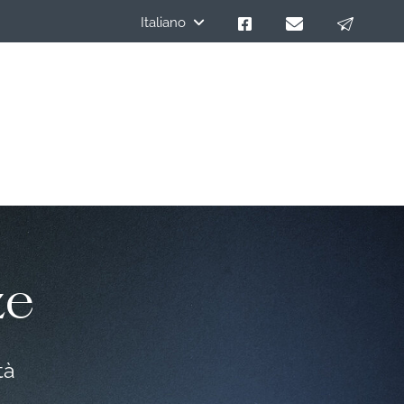
Italiano
ze
tà