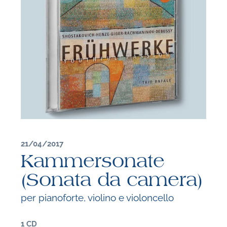
21/04/2017
Kammersonate
(Sonata da camera)
F
per pianoforte, violino e violoncello
P
1 CD