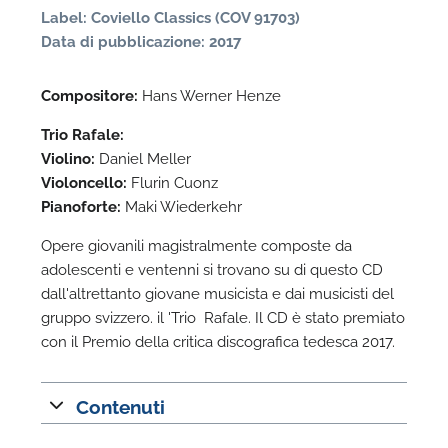
Label: Coviello Classics (COV 91703)
Data di pubblicazione: 2017
Compositore:
Hans Werner Henze
Trio Rafale:
Violino:
Daniel Meller
Violoncello:
Flurin Cuonz
Pianoforte:
Maki Wiederkehr
N
Opere giovanili magistralmente composte da
U
adolescenti e ventenni si trovano su di questo CD
u
dall'altrettanto giovane musicista e dai musicisti del
H
gruppo svizzero. il 'Trio Rafale. Il CD è stato premiato
con il Premio della critica discografica tedesca 2017.
Contenuti