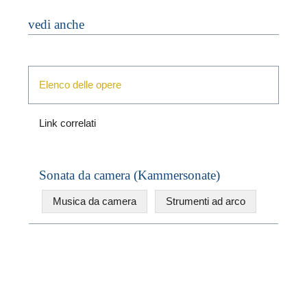
vedi anche
Elenco delle opere
Link correlati
N
Sonata da camera (Kammersonate)
U
u
Musica da camera
Strumenti ad arco
W