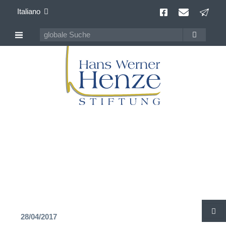
Italiano
Hans Werner Henze
100 anni Compositore della contemporaneità
28/04/2017
C