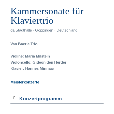
Kammersonate für
Klaviertrio
da
Stadthalle · Göppingen · Deutschland
T
Van Baerle Trio
Violine: Maria Milstein
Violoncello: Gideon den Herder
Klavier: Hannes Minnaar
Meisterkonzerte
F
Konzertprogramm
P