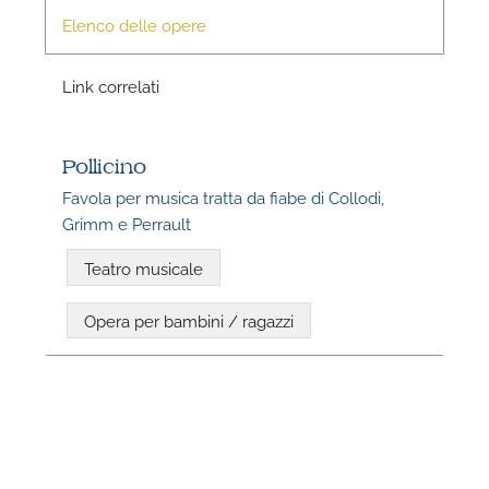
Elenco delle opere
Link correlati
Pollicino
Favola per musica tratta da fiabe di Collodi,
Grimm e Perrault
N
Teatro musicale
U
u
Opera per bambini / ragazzi
H