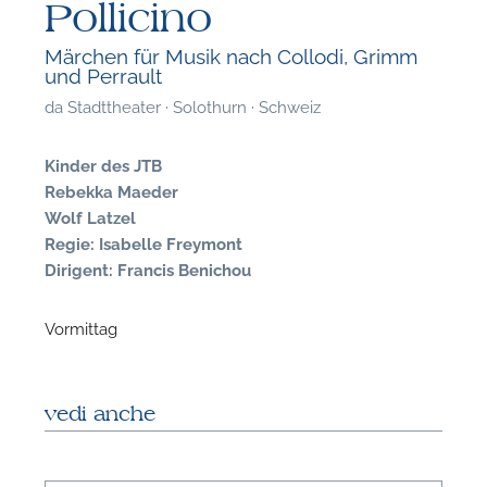
Pollicino
Märchen für Musik nach Collodi, Grimm
und Perrault
da
Stadttheater · Solothurn · Schweiz
Kinder des JTB
Rebekka Maeder
Wolf Latzel
Regie: Isabelle Freymont
Dirigent: Francis Benichou
Vormittag
F
vedi anche
P